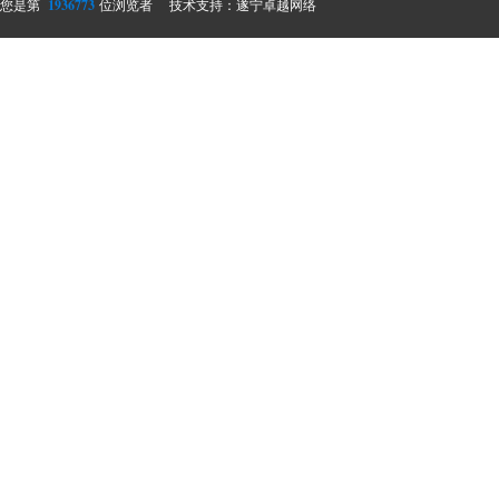
1936773
您是第
位浏览者
技术支持：
遂宁卓越网络