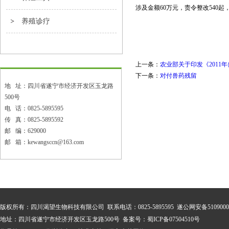
涉及金额60万元，责令整改540起
养殖诊疗
上一条：
农业部关于印发《2011年
下一条：
对付兽药残留
地 址：四川省遂宁市经济开发区玉龙路
500号
电 话：0825-5895595
传 真：0825-5895592
邮 编：629000
邮 箱：kewangsccn@163.com
版权所有：
四川渴望生物科技有限公司
联系电话：0825-5895595 遂公网安备51090002
地址：
四川省遂宁市经济开发区玉龙路500号
备案号：
蜀ICP备07504510号